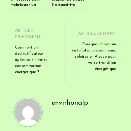
fabriquer un
5 dispositifs
nettoyant de
d’aide qui
maison multi-
allegent votre
usage
budget
construction
ARTICLE
ARTICLE SUIVANT
PRÉCÉDENT
Pourquoi choisir un
Comment un
installateur de panneaux
destratificateur
solaires en Alsace pour
optimise-t-il votre
votre transition
consommation
énergétique
énergétique ?
envirhonalp