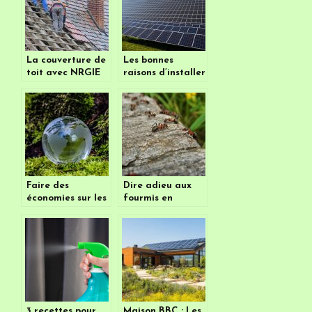
La couverture de
Les bonnes
toit avec NRGIE
raisons d’installer
Conseil
un panneau
photovoltaïque
Faire des
Dire adieu aux
économies sur les
fourmis en
énergies utilisées
utilisant des
quotidiennement,
elements naturels
c’est possible ?
3 recettes pour
Maison BBC : Les